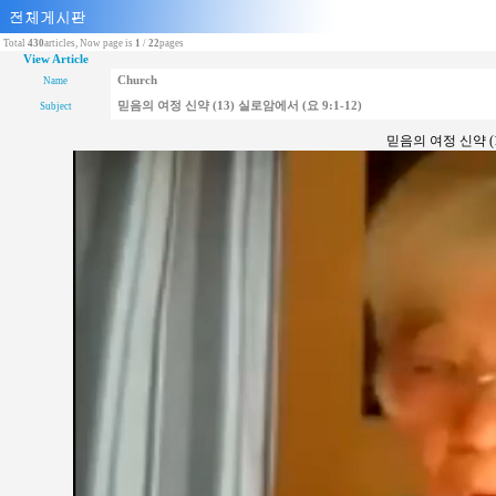
Total
430
articles, Now page is
1
/
22
pages
View Article
Church
Name
믿음의 여정 신약 (13) 실로암에서 (요 9:1-12)
Subject
믿음의 여정 신약 (13