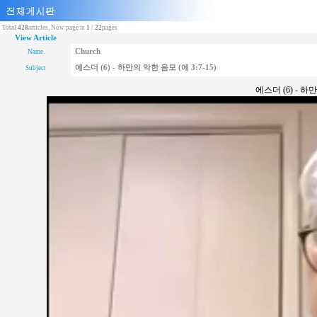
Total
428
articles, Now page is
1
/
22
pages
View Article
Church
Name
에스더 (6) - 하만의 악한 음모 (에 3:7-15)
Subject
에스더 (6) - 하만