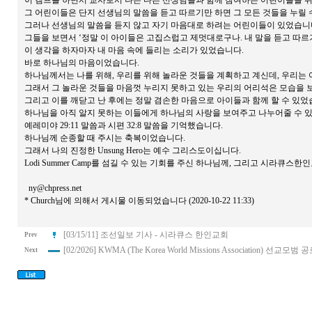
이 캠프를 하면서 교사로서 나는 다른 선생님들과 함께 참여하는 어린이들을 위
그 어린이들은 단지 선생님의 말씀을 듣고 따르기만 하면 그 모든 것들을 누릴 
그러나 선생님의 말씀을 듣지 않고 자기 마음대로 하려는 어린이들이 있었습니
그들을 보면서 ‘정말 이 아이들은 고집스럽고 제멋대로구나. 내 말을 듣고 따르
이 생각을 하자마자 내 마음 속에 들리는 소리가 있었습니다.
바로 하나님의 마음이었습니다.
하나님께서는 나를 위해, 우리를 위해 놀라운 것들을 계획하고 계신데, 우리는
그래서 그 놀라운 것들을 마음껏 누리지 못하고 있는 우리의 어리석은 모습을 
그리고 이를 깨닫고 난 후에는 정말 겸손한 마음으로 아이들과 함께 할 수 있었
하나님을 아직 알지 못하는 이들에게 하나님의 사랑을 보여주고 나누어줄 수 
예레미야 29:11 말씀과 시편 32:8 말씀을 기억했습니다.
하나님께 순종할 때 주시는 축복이었습니다.
그래서 나의 진정한 Unsung Hero는 예수 그리스도이십니다.
Lodi Summer Camp를 섬길 수 있는 기회를 주신 하나님께, 그리고 시라큐
ny@chpress.net
* Church님에 의해서 게시물 이동되었습니다 (2020-10-22 11:33)
[03/15/11] 조선일보 기사 - 시라큐스 한인교회
Prev
[02/2026] KWMA (The Korea World Missions Association) 선교모범
Next