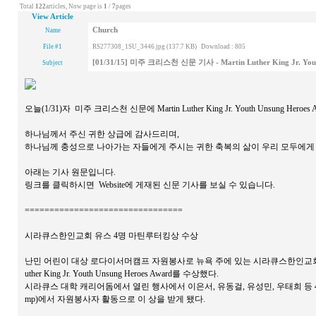
Total
122
articles, Now page is
1
/
7
pages
View Article
Church
Name
File #1
RS277308_1SU_3446.jpg (137.7 KB)
Download : 805
[01/31/15] 미주 크리스천 신문 기사 - Martin Luther King Jr. Yout
Subject
오늘(1/31)자 미주 크리스천 신문에 Martin Luther King Jr. Youth Unsung H
하나님께서 주신 귀한 상급에 감사드리며,
하나님께 충성으로 나아가는 자들에게 주시는 귀한 축복의 삶이 우리 모두에게
아래는 기사 원문입니다.
링크를 클릭하시면 Website에 게재된 신문 기사를 보실 수 있습니다.
================================
시라큐스한인교회 유스 4명 마틴루터킹상 수상
난민 어린이 대상 로다이서머캠프 자원봉사로 뉴욕 주에 있는 시라큐스한인교회(담임
uther King Jr. Youth Unsung Heroes Award를 수상했다.
시라큐스 대학 캐리어돔에서 열린 행사에서 이은서, 유동걸, 유성민, 우태희 등 4
mp)에서 자원봉사자 활동으로 이 상을 받게 됐다.