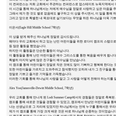
이 컨퍼런스는 저희 교회에서 주관하는 컨퍼런스로 업스테이트 뉴욕지역에서 
이 시간을 통해 하나님께서는 저에게 예수님을 정말로 사랑하고 싶은 마음을 
그래서 제가 한 것도 별로 없음에도 불구하고 이 상을 주시면서, 이 일을 통해 
그리고 앞으로 특별한 내 목표대로 살기보다는 무엇을 하든 하나님을 더욱 기쁘
이은서(Eagle Hill Middle School 7학년)
이 상을 받게 해주신 하나님께 정말로 감사드립니다.
해마다 우리 교회에서 하고 있는 난민 어린이들을 위한 로다이 캠프의 스탭으로 참석했던 것을 
등 많은 활동을 했었습니다.
하지만 이 활동들은 단순한 활동이 아닙니다.
이 활동들을 통해 난민 어린이들은 예수 그리스도를 통한 복음을 배우게 됩니다
특별히 마지막 날에 많은 친구들이 예수님을 만났습니다.
이 캠프를 통해 어린이들이 정말로 작은 것에도 많이 기뻐하고 행복해 한다는 
또한 어린이들을 가르치고 도와주려고 참석했지만 오히려 내가 그 친구들을 통
정말로 기쁘고 즐거운 기억들로 가득했습니다.
이러한 기회를 통해 하나님의 사랑을 알고 그 사랑을 어떻게 전해야 하는지를 알게 
Alex Yoo(Jamesville-Dewitt Middle School, 7학년)
우리 교회를 통해 만나게 된 Lodi Summer Camp에서의 경험들은 정말로 축복
캠프를 통해 새로운 것들을 경험할 수 있었고, 캠프에서 만났던 어린이들을 통해
나는 선생님으로 그 자리에 있었지만 하나님께서는 언제 누구를 통해서든 우리
제가 이 캠프를 통해 가장 크게 배운 것은 바로 하나님께 순종하는 것이었습니다