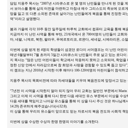
담임 지용주 목사는 “2007년 시라큐스로 온 몇 명의 난민들을 만나게 된 것을 계기로
서 보아스를 통해 삶의 터전을 마련하고 마침내 예수 그리스도의 족보에 오르게 되
망을 잃고 또 다른 소외된 존재로 살아가는 난민들에게 복음을 통해 진정한 피난처
역“이라고 설명했다.
봄과 가을에 각각 10주 동안 일주일에 하루씩 교회에서 컴퓨터 교육을 통해 복
지금까지 이 난민 사역을 통해 부탄, 23개국에서 온 700여명의 난민들이 교회와 
마, 네팔, 니제르, 북한, 팔라우, 푸에르토리코, 르완다, 세네갈, 시에라리온, 소말
이번에 상을 받게 된 4명의 학생들이 섬겼던 로다이 서머캠프는 이 난민 어린이
매년 6월말부터 7월 초까지 5일간 시라큐스의 난민들이 주로 살고 있는 로다이 
지 목사는 “많은 난민 어린이들이 학교에서 적응하지 못하고 소외되며, 학업을 
정한 신앙 안에서 자라감으로써 참 희망과 사랑을 경험할 수 있도록 돕고 있다”
이 캠프는 지난 2010년 시작한 이후 해마다 100-120여명의 어린이들이 참석하
지용주 목사의 목회비전에 따라 차세대들을 키우며 복음전도에 앞장서고 있는 동
“7년전 이 사역을 시작한지 얼마 되지 않아 우리 교회는 일반인 부문에서 Marin Luther 
그리고 이제 이 사역을 통해 다시 한번 다음 세대인 유스 부문에서 이상을 수상
다음 세대를 책임지고 나아갈 유스들을 통해 이 상을 다시 주신 것은 하나님께
14:29) 존귀하게 해주셨습니다(사32:8).
이 상을 통해 우리의 유스들이 앞으로도 믿는 자로서의 복음 전도와 사회적 책임
이번에 상을 수상한 수상자 한명 한명의 이야기를 소개한다.