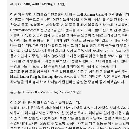
우태희(Living Word Academy, 10학년)
작년 여름 우리 시라큐스한인교회에서 하는 Lodi Summer Camp에 참여했습니다
이 캠프는 미국으로 온 난민 어린이들에게 5일 동안 하나님의 말씀을 전하는 
찬양과 율동, 성경공부, 미술활동, 게임 등을 통하여 복음을 전하는데 그 과
Homeroom teacher로 섬겼던 5일 간의 캠프를 마치고 아이들이 집으로 간
기쁨이 가득한 웃음과 함께 동생들을 챙겨주는 모습이 참 대견스러웠고 행복해
남자아이들 중 큰 형은 나이에 비해 덩치가 크고 잘 웃는 아이였고, 막내는 자
나는 집이 가깝다며 데려다 달라고 하는 그 아이들을 형과 함께 목마를 태우고 
캠프의 마지막 행사까지 끝난 후여서 많이 피곤했지만, 어깨도 아프고 많이 더워
돌아오면서 아무 말도 하지 않았지만 뜨거운 여름의 맑은 하늘을 보며 가슴 또
크게 한 것이 없는데도 마음이 뿌듯했고, 정말 내년에도 그 아이들을 다시 만나
무엇보다도 이 모든 것을 주관하시고 계획하신 하나님께 감사드립니다.
그리고 귀한 교회 공동체의 작은 일원으로서 이러한 섬김의 기회를 만들어주신 
Martin Luther King Jr. Unsung Heroes Award를 받아야 마땅했던
하나님을 위해 봉사하고 하나님께 헌신하는 충실한 주님의 종이 되겠습니다.
유동걸((Fayetteville- Manlius High School, 9학년)
이 상은 하나님의 크리스마스 선물이었습니다.
솔직히, 내가 무엇을 얼마나 열심히 해서 이 상을 받았는지 자랑할 것이 없습니
아무래도 하나님께서는 아무것도 한 것 없는 우리가 하나님의 일에 즐거운 마음
개인적으로 상을 받기 몇주 전에 했던 작은 결심을 하나님께서 정말 기뻐하신 것
주일예배와 교제에 집중할 수 없도록 일정이 짜여진 외부 활동을 이제는 그만
그리고 하나님께서는 제가 감사하는 마음으로 New York Bible Conference에 참석