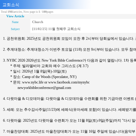
Total
1981
articles, Now page is
1
/
100
pages
View Article
Church
Name
[11/02/25] 11월 첫째주 교회소식
Subject
1. 공천위원회: 2025년도 공천위원회 모임이 오찬 후 2시부터 당회실에서 있습
2. 추계대청소: 추계대청소가 이번주 토요일 (11/8) 오전 9시부터 있습니다. 
3. NYBC 2026 2026년도 New York Bible Conference가 다음과 
* 주제: 빌라델비아 교회와 예수 그리스도 (계 3:7)
* 일시: 2026년 1월 8일(목)-10일(토)
* 장소: Camp of the Woods (Speculator, NY)
* 문의: www.nybc.life or www.facebook.com/mynybc
newyorkbibleconference@gmail.com
4. 다윗마을 & 디모데마을: 다윗마을 & 디모데마을 수련회를 위한 기금마련 이벤트 (
5. 세례: 오는 추수감사주일(11/23)에 세례식(유아세례 포함)이 있습니다. 
6. 다윗마을: 2025년도 다윗마을 수련회가 오는 11월 8일(토)-9일(주일)까지 "다시 일어
7. 마을찬양대회: 2025년도 마을찬양대회가 오는 11월 16일 주일에 있습니다(음