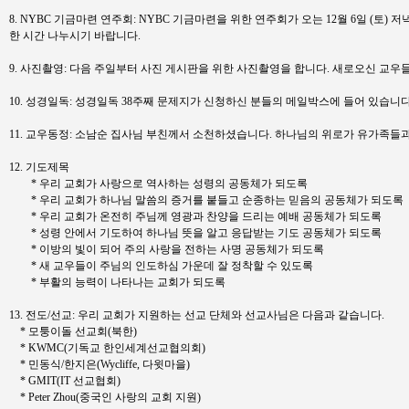
8. NYBC 기금마련 연주회: NYBC 기금마련을 위한 연주회가 오는 12월 6일 (토)
한 시간 나누시기 바랍니다.
9. 사진촬영: 다음 주일부터 사진 게시판을 위한 사진촬영을 합니다. 새로오신 교
10. 성경일독: 성경일독 38주째 문제지가 신청하신 분들의 메일박스에 들어 있습
11. 교우동정: 소남순 집사님 부친께서 소천하셨습니다. 하나님의 위로가 유가족들
12. 기도제목
* 우리 교회가 사랑으로 역사하는 성령의 공동체가 되도록
* 우리 교회가 하나님 말씀의 증거를 붙들고 순종하는 믿음의 공동체가 되도록
* 우리 교회가 온전히 주님께 영광과 찬양을 드리는 예배 공동체가 되도록
* 성령 안에서 기도하여 하나님 뜻을 알고 응답받는 기도 공동체가 되도록
* 이방의 빛이 되어 주의 사랑을 전하는 사명 공동체가 되도록
* 새 교우들이 주님의 인도하심 가운데 잘 정착할 수 있도록
* 부활의 능력이 나타나는 교회가 되도록
13. 전도/선교: 우리 교회가 지원하는 선교 단체와 선교사님은 다음과 같습니다.
* 모퉁이돌 선교회(북한)
* KWMC(기독교 한인세계선교협의회)
* 민동식/한지은(Wycliffe, 다윗마을)
* GMIT(IT 선교협회)
* Peter Zhou(중국인 사랑의 교회 지원)