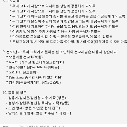
8. 기도제목
* 우리 교회가 사랑으로 역사하는 성령의 공동체가 되도록
* 우리 교회가 사랑으로 역사하는 성령의 공동체가 되도록
* 우리 교회가 하나님 말씀의 증거를 붙들고 순종하는 믿음의 공동체가 되도록
* 우리 교회가 온전히 주님께 영광과 찬양을 드리는 예배 공동체가 되도록
* 성령 안에서 기도하여 하나님 뜻을 알고 응답받는 기도 공동체가 되도록
* 이방의 빛이 되어 주의 사랑을 전하는 사명 공동체가 되도록
* 한마음으로 교회를 섬길 수 있는 믿음의 교우들이 많이 올 수 있도록
* 우리교회가 장년 40명, 베드로마을 40가정, 청년회 40명(다윗마을, 디모데마
9. 전도/선교: 우리 교회가 지원하는 선교 단체와 선교사님은 다음과 같습니다.
* 모퉁이돌 선교회(북한)
* KWMC(기독교 한인세계선교협의회)
* 민동식/한지은(Wycliffe, 다윗마을)
* GMIT(IT 선교협회)
* Peter Zhou(중국인 사랑의 교회 지원)
* 김선정(몽골국제대학, NYBC 스탭)
10. 등록 및 방문
- 김용기/김지은/김민철 교우 가족 (방문)
- 정성기/장현주/정진원 목사님 가족 (방문)
- 조던 형제 (방문, 박민준 형제 친구)
- 알렉스 블리 형제 (방문, 최주은 자매 친구)