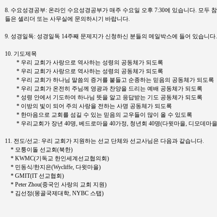
8. 수요성경공부: 온라인 수요성경공부가 매주 수요일 오후 7:30에 있습니다. 모두
들은 셀리더 또는 사무실에 문의하시기 바랍니다.
9. 성경일독: 성경일독 14주째 문제지가 신청하신 분들의 메일박스에 들어 있습니
10. 기도제목
* 우리 교회가 사랑으로 역사하는 성령의 공동체가 되도록
* 우리 교회가 사랑으로 역사하는 성령의 공동체가 되도록
* 우리 교회가 하나님 말씀의 증거를 붙들고 순종하는 믿음의 공동체가 되도록
* 우리 교회가 온전히 주님께 영광과 찬양을 드리는 예배 공동체가 되도록
* 성령 안에서 기도하여 하나님 뜻을 알고 응답받는 기도 공동체가 되도록
* 이방의 빛이 되어 주의 사랑을 전하는 사명 공동체가 되도록
* 한마음으로 교회를 섬길 수 있는 믿음의 교우들이 많이 올 수 있도록
* 우리교회가 장년 40명, 베드로마을 40가정, 청년회 40명(다윗마을, 디모데마
11. 전도/선교: 우리 교회가 지원하는 선교 단체와 선교사님은 다음과 같습니다.
* 모퉁이돌 선교회(북한)
* KWMC(기독교 한인세계선교협의회)
* 민동식/한지은(Wycliffe, 다윗마을)
* GMIT(IT 선교협회)
* Peter Zhou(중국인 사랑의 교회 지원)
* 김선정(몽골국제대학, NYBC 스탭)