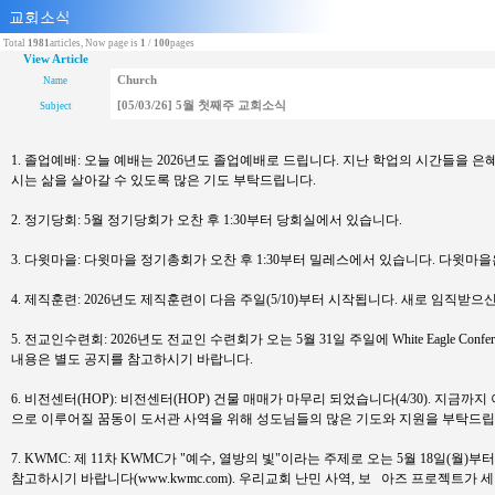
Total
1981
articles, Now page is
1
/
100
pages
View Article
Church
Name
[05/03/26] 5월 첫째주 교회소식
Subject
1. 졸업예배: 오늘 예배는 2026년도 졸업예배로 드립니다. 지난 학업의 시간들
시는 삶을 살아갈 수 있도록 많은 기도 부탁드립니다.
2. 정기당회: 5월 정기당회가 오찬 후 1:30부터 당회실에서 있습니다.
3. 다윗마을: 다윗마을 정기총회가 오찬 후 1:30부터 밀레스에서 있습니다. 다윗마
4. 제직훈련: 2026년도 제직훈련이 다음 주일(5/10)부터 시작됩니다. 새로 임직
5. 전교인수련회: 2026년도 전교인 수련회가 오는 5월 31일 주일에 White Eagle C
내용은 별도 공지를 참고하시기 바랍니다.
6. 비전센터(HOP): 비전센터(HOP) 건물 매매가 마무리 되었습니다(4/30). 
으로 이루어질 꿈동이 도서관 사역을 위해 성도님들의 많은 기도와 지원을 부탁드립
7. KWMC: 제 11차 KWMC가 "예수, 열방의 빛"이라는 주제로 오는 5월 18일(
참고하시기 바랍니다(www.kwmc.com). 우리교회 난민 사역, 보 아즈 프로젝트가