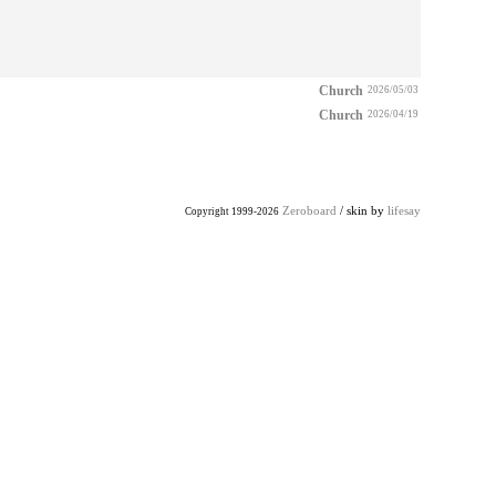
Church
2026/05/03
Church
2026/04/19
Zeroboard
/ skin by
lifesay
Copyright 1999-2026