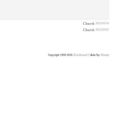
Church
2025/03/16
Church
2025/03/02
Zeroboard
/ skin by
lifesay
Copyright 1999-2026